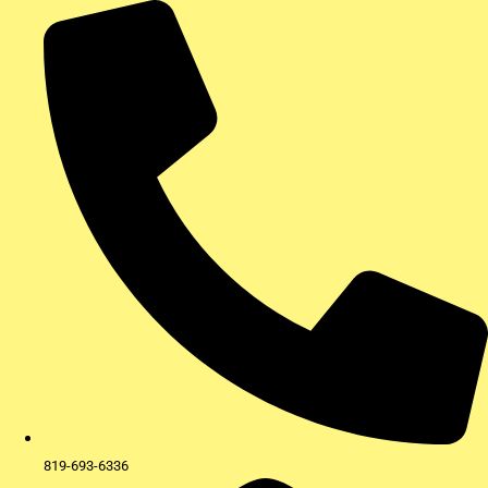
Aller
au
contenu
819-693-6336