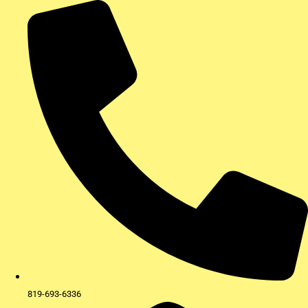
Aller
au
contenu
819-693-6336