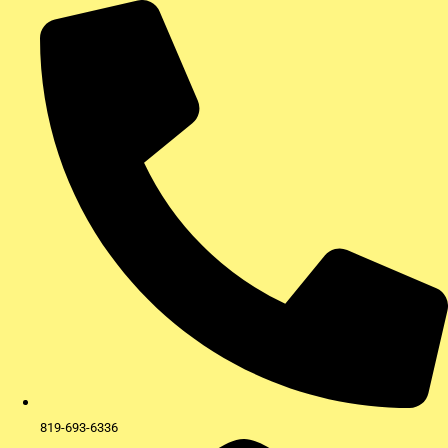
Aller
au
contenu
819-693-6336