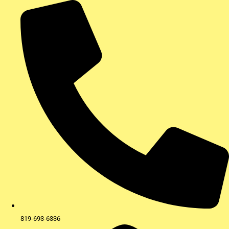
Aller
au
contenu
819-693-6336