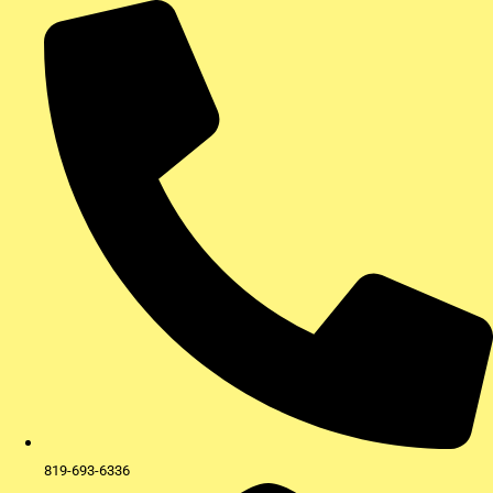
Aller
au
contenu
819-693-6336