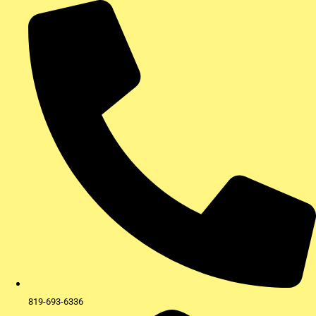
Aller
au
contenu
819-693-6336