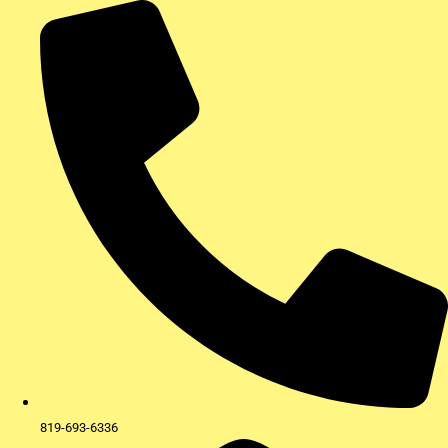
Aller
au
contenu
819-693-6336