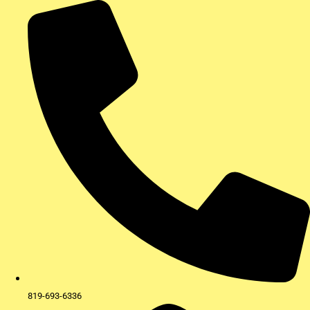
Aller
au
contenu
819-693-6336