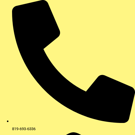
Aller
au
contenu
819-693-6336