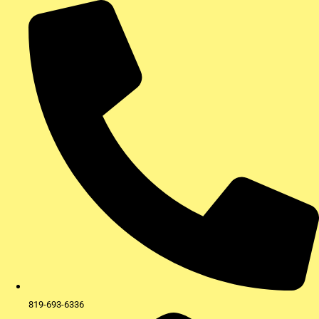
Aller
au
contenu
819-693-6336