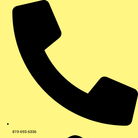
Aller
au
contenu
819-693-6336