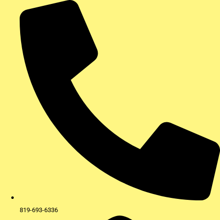
Aller
au
contenu
819-693-6336