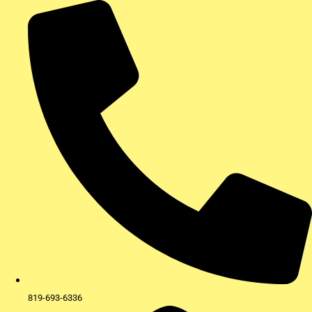
Aller
au
contenu
819-693-6336