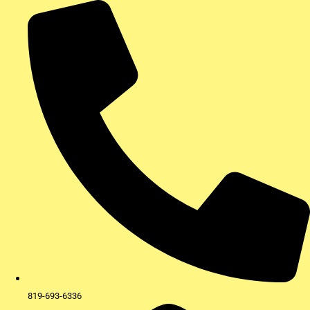
Aller
au
contenu
819-693-6336