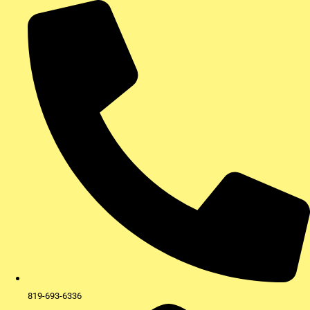
Aller
au
contenu
819-693-6336