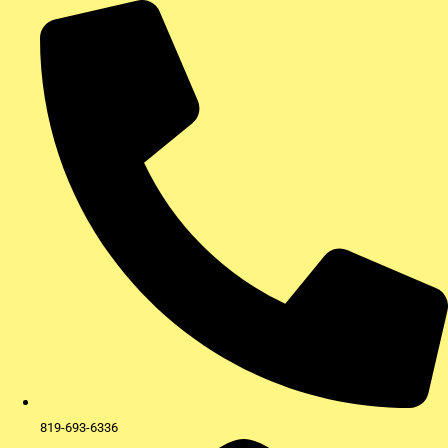
Aller
au
contenu
819-693-6336