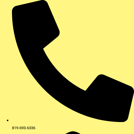
Aller
au
contenu
819-693-6336