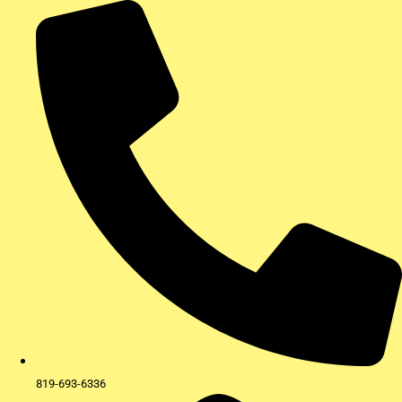
Aller
au
contenu
819-693-6336