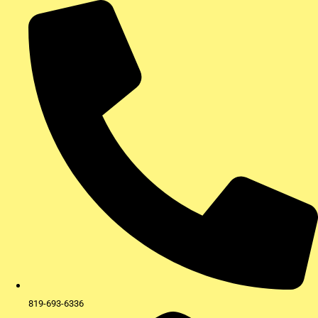
Aller
au
contenu
819-693-6336