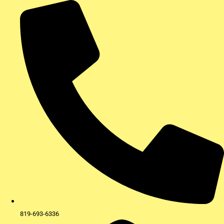
Aller
au
contenu
819-693-6336