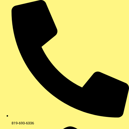
Aller
au
contenu
819-693-6336