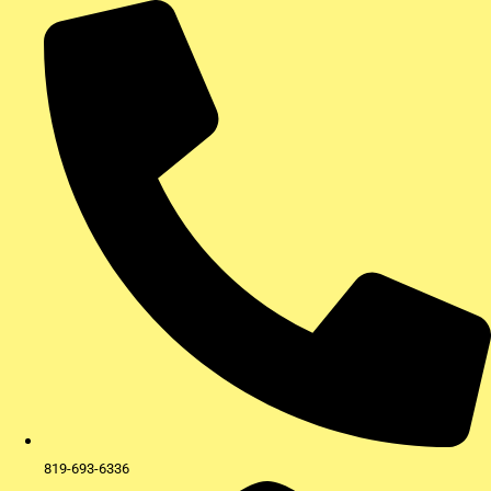
Aller
au
contenu
819-693-6336