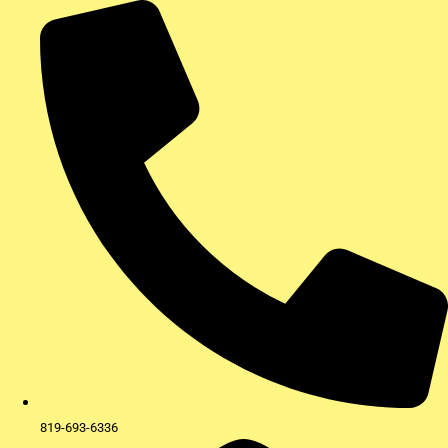
Aller
au
contenu
819-693-6336