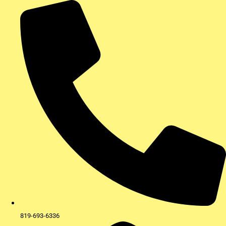
Aller
au
contenu
819-693-6336