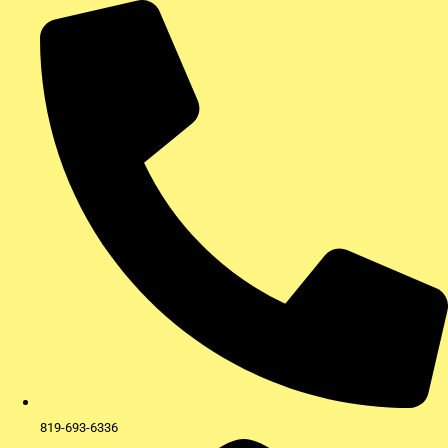
Aller
au
contenu
819-693-6336