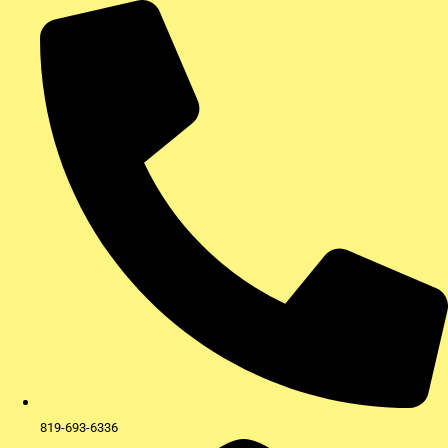
Aller
au
contenu
819-693-6336