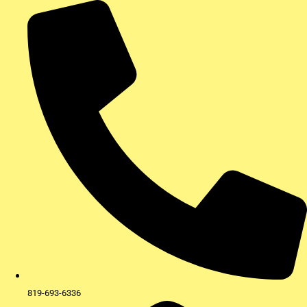
Aller
au
contenu
819-693-6336