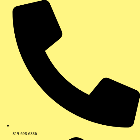
Aller
au
contenu
819-693-6336