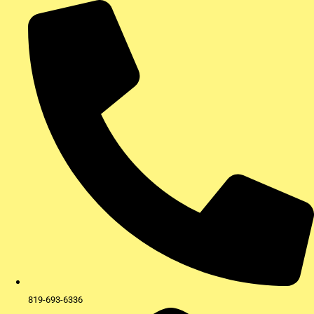
Aller
au
contenu
819-693-6336