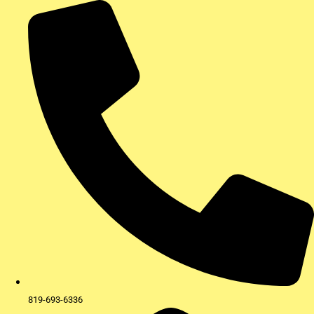
Aller
au
contenu
819-693-6336