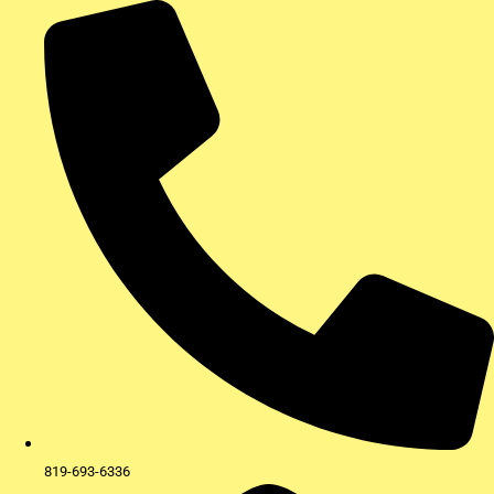
Aller
au
contenu
819-693-6336