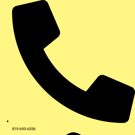
Aller
au
contenu
819-693-6336