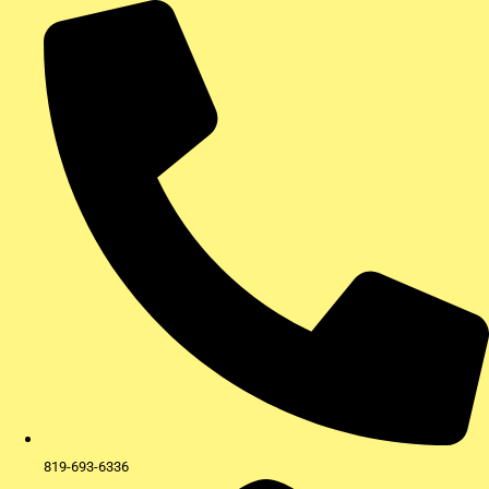
Aller
au
contenu
819-693-6336