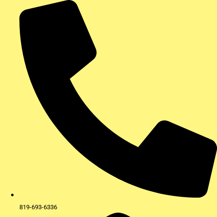
Aller
au
contenu
819-693-6336