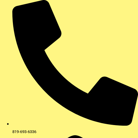
Aller
au
contenu
819-693-6336