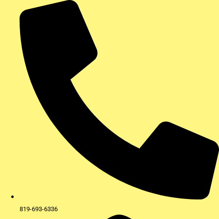
Aller
au
contenu
819-693-6336