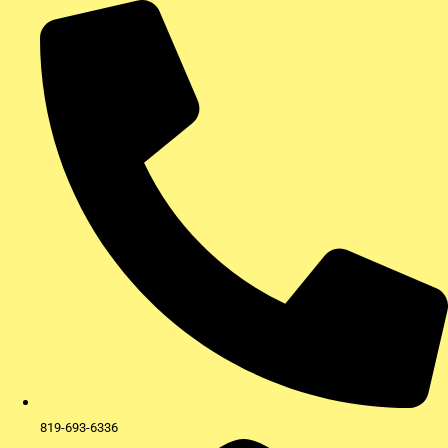
Aller
au
contenu
819-693-6336