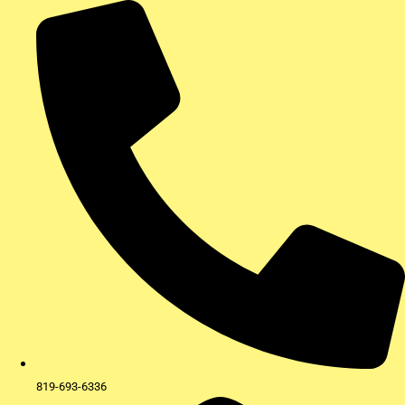
Aller
au
contenu
819-693-6336