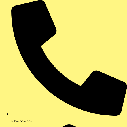
Aller
au
contenu
819-693-6336