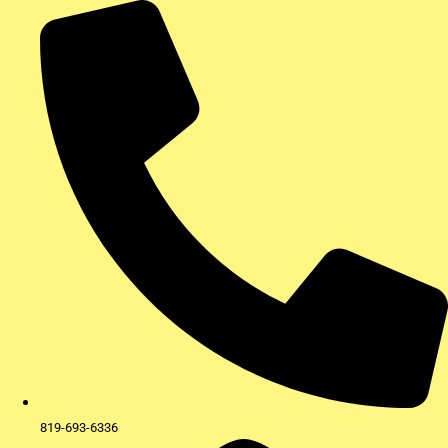
Aller
au
contenu
819-693-6336