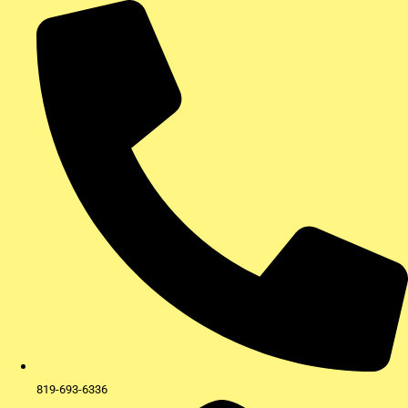
Aller
au
contenu
819-693-6336