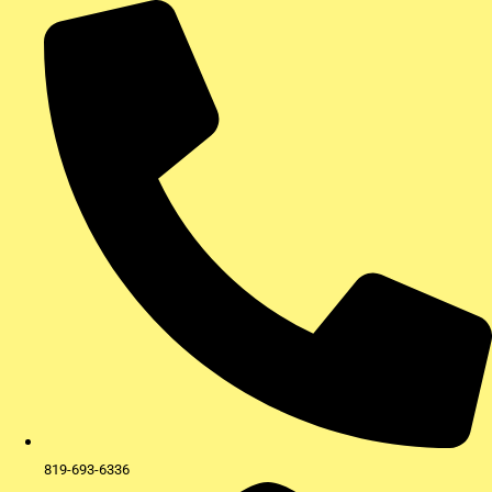
Aller
au
contenu
819-693-6336