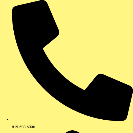
Aller
au
contenu
819-693-6336