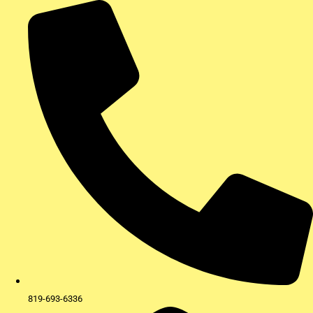
Aller
au
contenu
819-693-6336