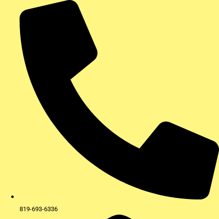
Aller
au
contenu
819-693-6336