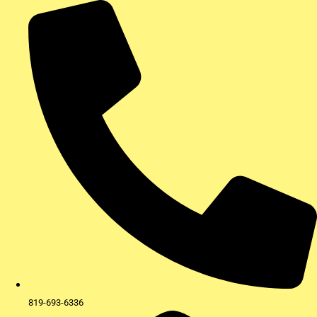
Aller
au
contenu
819-693-6336