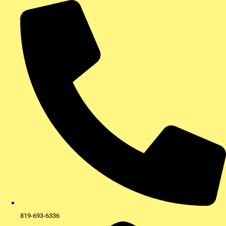
Aller
au
contenu
819-693-6336