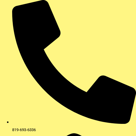
Aller
au
contenu
819-693-6336