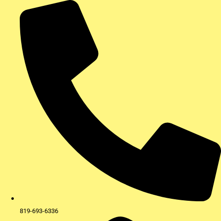
Aller
au
contenu
819-693-6336