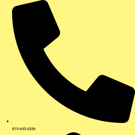
Aller
au
contenu
819-693-6336